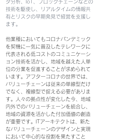
タ分析、IoT、ブロックチェーンなどの
技術を駆使し、リアルタイムの情報共
有とリスクの早期発見で経営を支援し
ます。
他業種においてもコロナパンデミック
を契機に一気に普及したテレワークに
代表される低コストのコミュニケーシ
ョン技術を活かし、地域を越えた人単
位の分業を促進することが求められて
います。アフターコロナの世界では、
バリューチェーンは従来の単線型だけ
でなく、複線型で捉える必要がありま
す。人々の拠点性が変化した今、地域
内外でのバリューチェーンを統合し、
地域の資源を活かした付加価値の創造
が重要です。ITアーキテクトは、新た
なバリューチェーンのデザインと実現
において中心的な役割を果たすこと