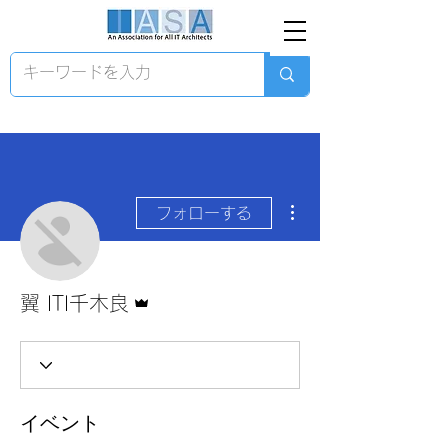
その他
フォローする
管理者
翼 ITI千木良
イベント