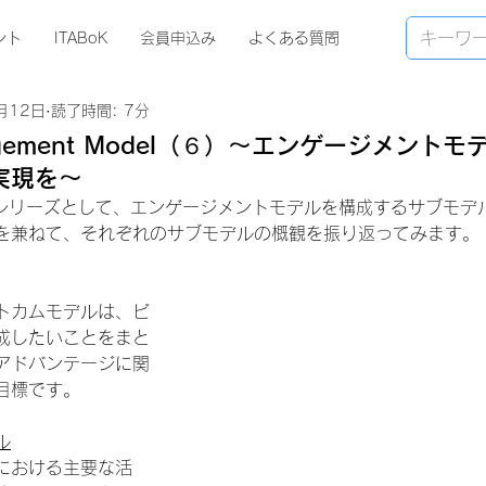
ント
ITABoK
会員申込み
よくある質問
月12日
読了時間: 7分
gagement Model（６）～エンゲージメント
実現を～
解説シリーズとして、エンゲージメントモデルを構成するサブモデ
を兼ねて、それぞれのサブモデルの概観を振り返ってみます。
トカムモデルは、ビ
成したいことをまと
アドバンテージに関
目標です。
ル
における主要な活