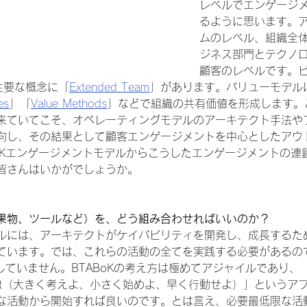
レベルでエンゲージ
るように思います。
ムのレベル、組織全体
ジネス部門とテクノ
顧客のレベルです。
主要な概念に「
Extended Team
」があります。バリューモデル
es
」「
Value Methods
」などで組織の共有価値を形成します。
来ていてこそ、オペレーティングモデルのアーキテクト手法や
向し、その結果として顧客エンゲージメントを中心としたアウ
BoKエンゲージメントモデルからこうしたエンゲージメントの連
皆さんはいかがでしょうか。
果物、ツールなど）を、どう組み合わせればいいのか？
ルには、アーキテクトがケイパビリティを開発し、成長するた
ています。では、これらの活動の全てを実践する必要があるの
していません。BTABoKの考え方は極めてアジャイルであり、「Thin
 Move Fast（大きく考えよ、小さく始めよ、早く行動せよ）」という
な活動から開始すれば良いのです。とは言え、必要最低限な活