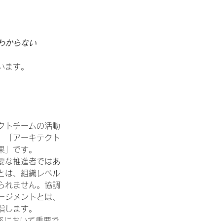
わからない
います。
クトチームの活動
」「アーキテクト
果」です。
要な推進者ではあ
とは、組織レベル
られません。協調
ージメントとは、
指します。
係において重要で