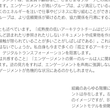
ます。エンゲージメントが高いグループは、より満足している
くのエネルギーを注いで仕事やビジネスに取り組むことができ
ループは、より信頼関係が築けるため、協力関係を円滑にする
うことも述べています。「成熟度の低いアーキテクトチームはビジ
んど読まれたり参照されたりしないドキュメントや成果物を作
接触が限られていることが多いことがしばしばである」。これ
はないでしょうか。私自身も今まで多くの「孤立するアーキテ
、デジタルトランスフォーメーションを阻害します。
は共感すること」「エンゲージメントの第一のルールは人に関
ています。逆の見方をすれば、エンゲージメントを声高に強調しな
ゲージメントが危機的な状況にあるのかもしれません。
組織のあらゆる階層
ントは存在します。
のイメージですが、BT
ジメントモデルを俯