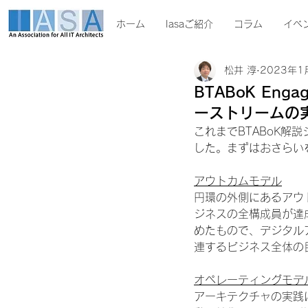
ホーム
Iasaご紹介
コラム
イベ
松井 淳
2023年1
BTABoK En
ーストリームの
これまでBTABoK
した。まずはおさらい
アウトカムモデル
円環の外側にあるアウ
ジネスの全構成員が達
めたもので、デジタル
連するビジネス全体の
オペレーティングモデ
アーキテクチャの実践