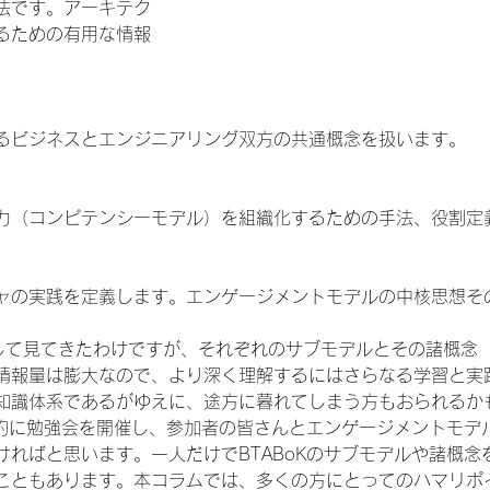
法です。アーキテク
るための有用な情報
るビジネスとエンジニアリング双方の共通概念を扱います。
力（コンピテンシーモデル）を組織化するための手法、役割定
ャの実践を定義します。エンゲージメントモデルの中核思想そ
して見てきたわけですが、それぞれのサブモデルとその諸概念
情報量は膨大なので、より深く理解するにはさらなる学習と実
知識体系であるがゆえに、途方に暮れてしまう方もおられるか
定期的に勉強会を開催し、参加者の皆さんとエンゲージメントモデ
ければと思います。一人だけでBTABoKのサブモデルや諸概念
こともあります。本コラムでは、多くの方にとってのハマリポ