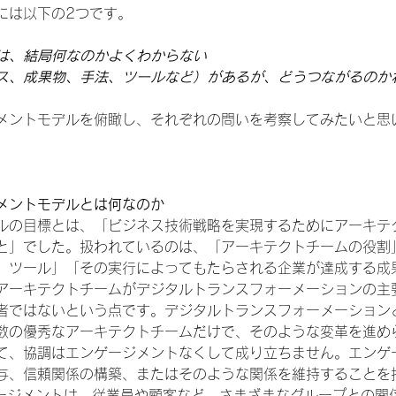
には以下の2つです。
は、結局何なのかよくわからない
ス、成果物、手法、ツールなど）があるが、どうつながるのか
メントモデルを俯瞰し、それぞれの問いを考察してみたいと思
メントモデルとは何なのか
ルの目標とは、「ビジネス技術戦略を実現するためにアーキテ
と」でした。扱われているのは、「アーキテクトチームの役割
、ツール」「その実行によってもたらされる企業が達成する成
アーキテクトチームがデジタルトランスフォーメーションの主
者ではないという点です。デジタルトランスフォーメーション
数の優秀なアーキテクトチームだけで、そのような変革を進め
て、協調はエンゲージメントなくして成り立ちません。エンゲ
与、信頼関係の構築、またはそのような関係を維持することを
ンゲージメントは、従業員や顧客など、さまざまなグループとの関