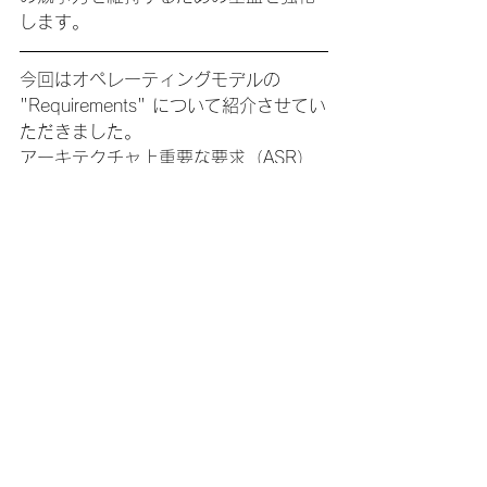
します。
今回はオペレーティングモデルの 
"Requirements" について紹介させてい
ただきました。
アーキテクチャ上重要な要求（ASR）
は企業の戦略的目標達成に不可欠な要
素です。
ASRを適切に識別・管理することで、
企業の技術的な挑戦に寄与し、持続可
能な競争力を維持することができま
す。ASRの識別と管理には、ビジネス
と技術のリーダーシップを連携させる
ことが不可欠であり、アーキテクトは
その橋渡しとして重要な役割を果たす
のです。
ご一読いただきありがとうございまし