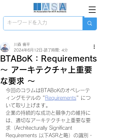
川森 脩平
2024年6月12日
読了時間: 4分
BTABoK：Requirements
～ アーキテクチャ上重要
な要求 ～
今回のコラムはBTABoKのオペレーテ
ィングモデルの "
Requirements
" につ
いて取り上げます。
企業の持続的な成功と競争力の維持に
は、適切なアーキテクチャ上重要な要
求（Architecturally Significant 
Requirements 以下ASRと略）の識別・