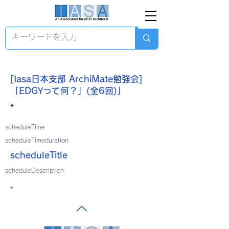
[Iasa日本支部 ArchiMate勉強会]
「EDGYって何？」(全6回)」
*
scheduleTime
scheduleTimeduration
scheduleTitle
scheduleDescription
*