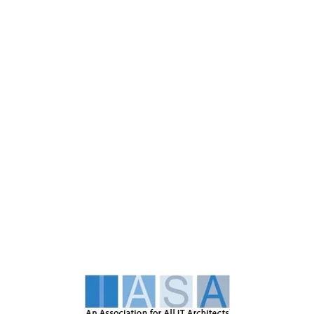
Iasa Gl
Asia-Pac