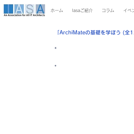
ホーム
Iasaご紹介
コラム
イベ
「ArchiMateの基礎を学ぼう (全
*
*