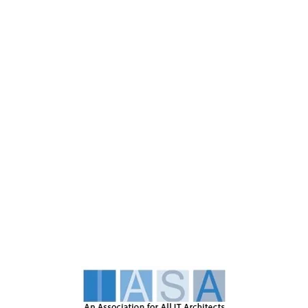
Iasa Gl
Asia-Pac