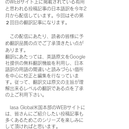
のWEBサイト上に掲載されている有用
と思われる投稿記事の日本語訳を今年2
月から配信しています。今回はその第
２回目の翻訳記事になります。
　この配信にあたり、読者の皆様に予
め翻訳品質の点でご了承頂きたい点が
あります。
翻訳にあたっては、英語原文をGoogle
社提供の無料翻訳機能を利用し、日本
語訳の用語の間違いと読みづらい個所
を中心に校正と編集を行なっていま
す。従って、翻訳文は原文の主旨が理
解出来るレベルの翻訳である点を了承
の上ご利用下さい。
　Iasa Global米国本部のWEBサイトに
は、皆さんにご紹介したい投稿記事も
多くあるためこのシリーズを楽しみに
して頂ければと思います。