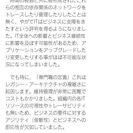
　時間の経過と共に経形成されたこれ
らの相互の依存関係のネットワークを
トレースしたり管理したりしたことは
無く、やがてITはビジネスに支障をき
たすという評判を得るようになりまし
た。IT全体への影響とビジネス継続性
に影響を及ぼす可能性があるため、ア
プリケーションをアップグレードした
り変更したりする事がほぼ不可能な状
況になってしまいました。
　でも特に、「専門職の定義」これは
レガシー・アーキテクチャの複雑さに
起因します。維持管理が非常に困難で
コストもかかりました。組織内の各IT
リソースの可視性やトレーサビリティ
も無いため、ビジネスの要件に対する
アジリティ（俊敏性）とビジネスへの
即応性が欠如していました。