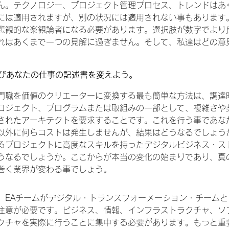
ん。テクノロジー、プロジェクト管理プロセス、トレンドはあ
には適用されますが、別の状況には適用されない事もあります
悲観的な楽観論者になる必要があります。選択肢が数字でより
れはあくまで一つの見解に過ぎません。そして、私達はどの意
およびあなたの仕事の記述書を変えよう。
門職を価値のクリエーターに変換する最も簡単な方法は、調達時
ロジェクト、プログラムまたは取組みの一部として、複雑さや
されたアーキテクトを要求することです。これを行う事であな
更以外に何らコストは発生しませんが、結果はどうなるでしょう
るプロジェクトに高度なスキルを持ったデジタルビジネス・ス
うなるでしょうか。ここからが本当の変化の始まりであり、真
巻く業界が変わる事でしょう。
、EAチームがデジタル・トランスフォーメーション・チーム
注意が必要です。ビジネス、情報、インフラストラクチャ、ソ
クチャを実際に行うことに集中する必要があります。もっと重