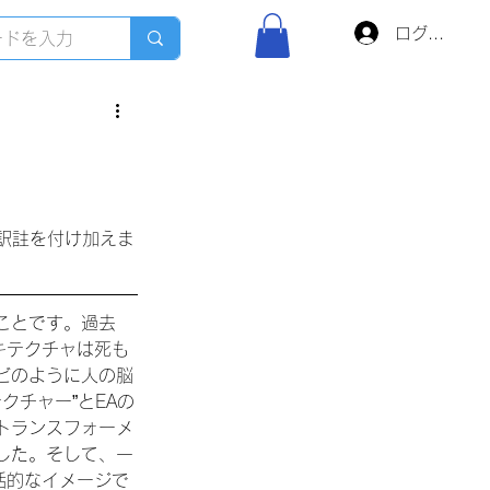
ログイン
、訳註を付け加えま
ことです。過去
キテクチャは死も
ビのように人の脳
クチャー”とEAの
トランスフォーメ
した。そして、一
括的なイメージで