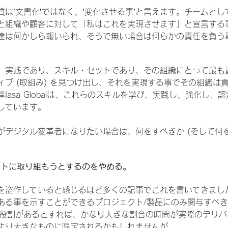
は’文書化’ではなく、’変化させる事’と言えます。チームと
と組織や顧客に対して「私はこれを実現させます」と宣言する
達は何かしら報いられ、そうで無い場合は何らかの責任を負う
、実践であり、スキル・セットであり、その組織にとって最も
ィブ (取組み) を見つけ出し、それを実現する事でその組織は
asa Globalは、これらのスキルを学び、実践し、強化し、認定
しています。
がデジタル変革者になりたい場合は、何をすべきか (そして何
ェクトに取り組もうとするのをやめる。
を盗作していると感じるほど多くの記事でこれを書いてきまし
ある事を示すことができるプロジェクト/製品にのみ関与すべき
の役割があるとすれば、かなり大きな割合の時間が実際のデリ
より大きなものに限定されるかもしれませんが。