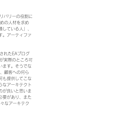
デリバリーの役割に
ための人材を求め
通している人」、
す。アーティファ
されたEAプログ
Aが実際のところ可
います。そうでな
間、顧客への何ら
何も提供してこな
うなアーキテクト
のが良いと思いま
必要があり、また
様々なアーキテク