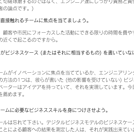
て切磋琢磨するのではなく、エンジニア達にしっかり責務と責
者の論点です。)
品に直接触れるチームに焦点を当てましょう。
、顧客や市民にフォーカスした活動にできる限りの時間を費や
の近くで起こるのですから。
ムがビジネスケース (またはそれに相当するもの) を書いてい
。
ームがイノベーションに焦点を当てているか、エンジニアリン
方法の1つは、彼らが書いた (他の影響を受けていない) ビ
ベーターはアイデアを持っていて、それを実現しています。今
を薦めます。
、チームに必要なビジネススキルを身につけさせよう。
ールは忘れて下さい。デジタルビジネスモデルのビジネスケー
ことによる顧客への結果を測定した人は、それが実践出来てい