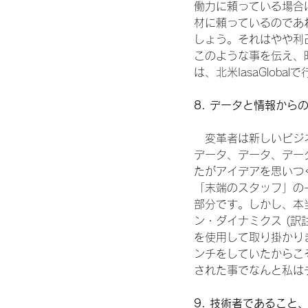
働力に頼っている場合
材に頼っているのであ
しょう。それはやや利己
このような事を伝え、
は、北米IasaGloba
8. データと情報から
　変革者は新しいビジ
データ、データ、デー
たがアイデアを思いつ
「末端のスタッフ」の
部分です。しかし、本
ン・ダイナミクス (訳
を使用して取り掛かり
ンチをしていたからこ
された事でなんと私は
9. 技術者であるこ