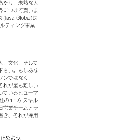
あたり、未熟な人
身につけて貰いま
 Global)は
サルティング事業
人、文化、そして
下さい。もしあな
ソンではなく、
それが最も難しい
っているヒューマ
柱の１つ) スキル
日営業チームとラ
書き、それが採用
は止めよう。