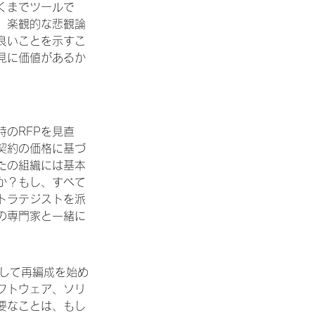
くまでツールで
。楽観的な悲観論
良いことを示すこ
見に価値があるか
のRFPを見直
契約の価格に基づ
たの組織には基本
か？もし、すべて
トラテジストを派
の専門家と一緒に
として再編成を始め
フトウェア、ソリ
要なことは、もし