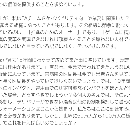
かの価値を提供することを求めています。
すが、私はEAチームをケイパビリティ向上や業務に関連した
を超える組織に会ったことがあります。その組織は競争に勝つ
ているのは、「推進のためのオーナー」であり、「ゲームに精
真の変革を実現できなければ解雇されることを厭わない人材で
ルではないと言っている訳ではなく、それだけなのです。
saが過去15年間にわたって広めて来た事に準じています。認定
には理由があります。正直な所、今まで言われてきたようなE
疑問に思っています。某病院の医局長は今でも患者さんを見て
と長く医局長をやっていて欲しくないでしょう。では、10年
へのインパクト、運用面での測定可能なインパクトをほとんど
いた場合、どうすべきでしょうか？私個人の考えでは、そのよ
移動し、デリバリーができない場合は他の役割を検討して貰う
フォーメーションはここから始まり、私たちはここに到達する
まる必要があります。しかし、世界に50万人から100万人の
ってこれを行えば良いのでしょうか？