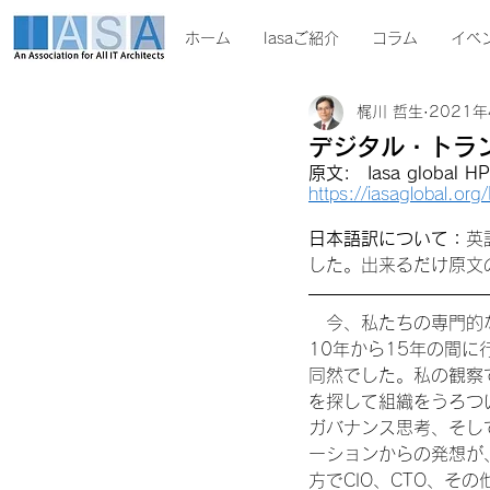
ホーム
Iasaご紹介
コラム
イベ
梶川 哲生
2021年
デジタル・ト
原文:　Iasa global
https://iasaglobal.or
日本語訳について：
英
した。出来るだけ原文
　今、私たちの専門的
10年から15年の間
同然でした。私の観察
を探して組織をうろつ
ガバナンス思考、そし
ーションからの発想が
方でCIO、CTO、