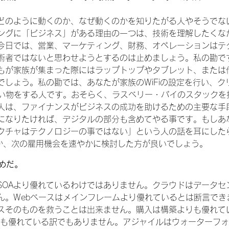
どのように動くのか、なぜ動くのかを知りたがる人やそうでな
ングに「ビジネス」がある理由の一つは、技術を理解したくな
今日では、営業、マーケティング、財務、オペレーションはテ
術者ではないと思わせようとするのは止めましょう。私の勘で
もが家族が集まった際にはラップトップやタブレット、または
でしょう。私の勘では、あなたが家族のWiFiの設定を行い、ク
leで買い物をする人です。おそらく、ラスベリー・パイのスタック
人は、ファイナンスがビジネスの成功を助けるための主要な手
になりたければ、デジタルの部分も含めてやる事です。もしあ
クチャはテクノロジーの事ではない」という人の話を耳にした
すか、次の雇用機会を速やかに検討した方が良いでしょう。
らめだ。
SOAより優れているわけではありません。クラウドはデータセ
ん。Webベースはメインフレームより優れているとは断言できま
スそのものを救うことは出来ません。購入は構築よりも優れて
Tよりも優れている訳でもありません。アジャイルはウォーターフ