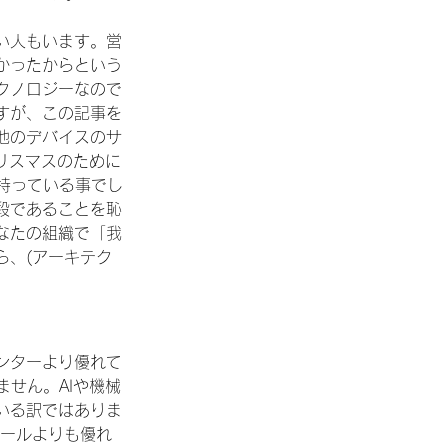
い人もいます。営
かったからという
クノロジーなので
すが、この記事を
他のデバイスのサ
リスマスのために
を持っている事でし
段であることを恥
なたの組織で「我
ら、(アーキテク
ンターより優れて
せん。AIや機械
いる訳ではありま
ォールよりも優れ