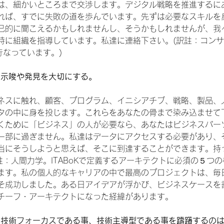
は、細かいところまで交渉します。デジタル戦略を推進するに
れば、すでに失敗の道を歩んでいます。先ずは必要なスキルを
的に聞こえるかもしれませんし、そうかもしれませんが、我々(Iasa
時に組織を指導しています。私達に連絡下さい。(訳註：コン
lで行なっています。)
の示唆や発見を大切にする。　
ネスに触れ、顧客、プログラム、イニシアチブ、戦略、製品、
タの中に身を投じます。これらをあなたの骨まで染み込ませて
くために「ビジネス」の人が必要なら、あなたはビジネスパー
一部に過ぎません。私達はデータにアクセスする必要があり、
当にそうしようと思えば、そこに到達することができます。持
註：人間力学。ITABoKで定義するアーキテクトに必須の５つの
ます。私の個人的なキャリアの中で最高のプロジェクトは、毎
そ成功しました。ある日アイデアが浮かび、ビジネスケースを
チーフ・アーキテクトになった経緯があります。
と、技術フォーカスである事、技術主導型である事を躊躇するの