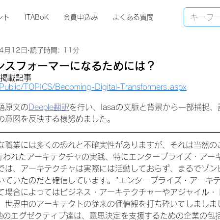
ント
ITABoK
会員申込み
よくある質問
4月12日
読了時間: 11分
ランスフォーマーになるためには？
 HP掲載記事
g/Public/TOPICS/Becoming-Digital-Transformers.aspx
語原文の
Deeple翻訳
を行い、Iasaの文脈と背景から一部捕捉
の意図を反映する様努めました。
な職業には多くの恐れと不確実性がありますが、それは当然の
に行われたアーキテクチャの実践、特にエンタープライズ・アー
では、アーキテクチャは実際には活動しておらず、まるでゾン
いていたのだと確信しています。"エンタープライズ・アーキテ
て場合によってはビジネス・アーキテクチャーやアジャイル・
、世界中のアーキテクトの従来の価値観を打ち砕いてしましま
その他のエグゼクティブ達は、意思決定を支援するための企業の包